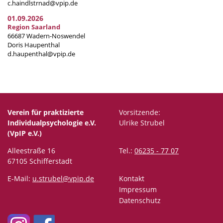
c.haindlstrnad@vpip.de
01.09.2026
Region Saarland
66687 Wadern-Noswendel
Doris Haupenthal
d.haupenthal@vpip.de
Verein für praktizierte
Vorsitzende:
Individualpsychologie e.V.
Ulrike Strubel
(VpIP e.V.)
Alleestraße 16
Tel.:
06235 - 77 07
67105 Schifferstadt
E-Mail:
u.strubel@vpip.de
Kontakt
Impressum
Datenschutz