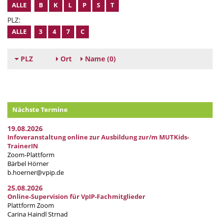
ALLE
B
K
L
P
S
T
PLZ:
ALLE
3
4
7
C
PLZ
Ort
Name
(0)
Nächste Termine
19.08.2026
Infoveranstaltung online zur Ausbildung zur/m MUTKids-
TrainerIN
Zoom-Plattform
Bärbel Hörner
b.hoerner@vpip.de
25.08.2026
Online-Supervision für VpIP-Fachmitglieder
Plattform Zoom
Carina Haindl Strnad