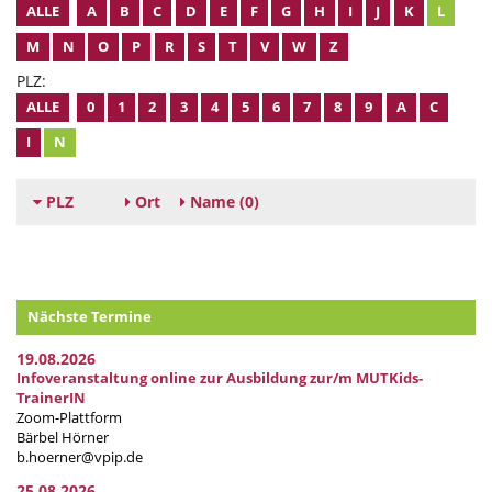
ALLE
A
B
C
D
E
F
G
H
I
J
K
L
M
N
O
P
R
S
T
V
W
Z
PLZ:
ALLE
0
1
2
3
4
5
6
7
8
9
A
C
I
N
PLZ
Ort
Name
(0)
Nächste Termine
19.08.2026
Infoveranstaltung online zur Ausbildung zur/m MUTKids-
TrainerIN
Zoom-Plattform
Bärbel Hörner
b.hoerner@vpip.de
25.08.2026