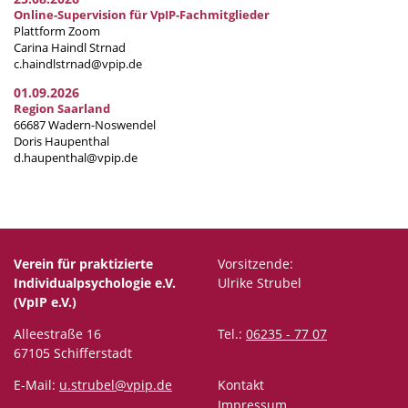
Online-Supervision für VpIP-Fachmitglieder
Plattform Zoom
Carina Haindl Strnad
c.haindlstrnad@vpip.de
01.09.2026
Region Saarland
66687 Wadern-Noswendel
Doris Haupenthal
d.haupenthal@vpip.de
Verein für praktizierte
Vorsitzende:
Individualpsychologie e.V.
Ulrike Strubel
(VpIP e.V.)
Alleestraße 16
Tel.:
06235 - 77 07
67105 Schifferstadt
E-Mail:
u.strubel@vpip.de
Kontakt
Impressum