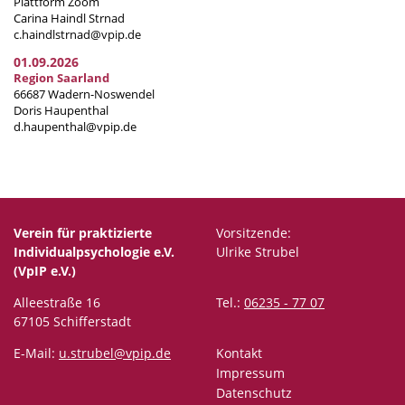
Plattform Zoom
Carina Haindl Strnad
c.haindlstrnad@vpip.de
01.09.2026
Region Saarland
66687 Wadern-Noswendel
Doris Haupenthal
d.haupenthal@vpip.de
Verein für praktizierte
Vorsitzende:
Individualpsychologie e.V.
Ulrike Strubel
(VpIP e.V.)
Alleestraße 16
Tel.:
06235 - 77 07
67105 Schifferstadt
E-Mail:
u.strubel@vpip.de
Kontakt
Impressum
Datenschutz