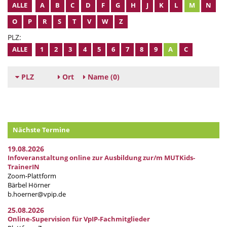
ALLE
A
B
C
D
F
G
H
J
K
L
M
N
O
P
R
S
T
V
W
Z
PLZ:
ALLE
1
2
3
4
5
6
7
8
9
A
C
PLZ
Ort
Name
(0)
Nächste Termine
19.08.2026
Infoveranstaltung online zur Ausbildung zur/m MUTKids-
TrainerIN
Zoom-Plattform
Bärbel Hörner
b.hoerner@vpip.de
25.08.2026
Online-Supervision für VpIP-Fachmitglieder