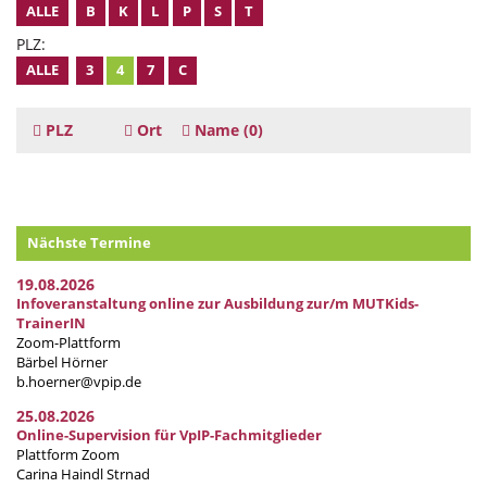
ALLE
B
K
L
P
S
T
PLZ:
ALLE
3
4
7
C
PLZ
Ort
Name
(0)
Nächste Termine
19.08.2026
Infoveranstaltung online zur Ausbildung zur/m MUTKids-
TrainerIN
Zoom-Plattform
Bärbel Hörner
b.hoerner@vpip.de
25.08.2026
Online-Supervision für VpIP-Fachmitglieder
Plattform Zoom
Carina Haindl Strnad