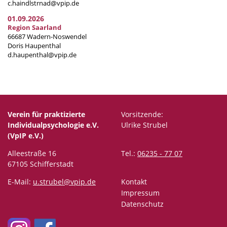
c.haindlstrnad@vpip.de
01.09.2026
Region Saarland
66687 Wadern-Noswendel
Doris Haupenthal
d.haupenthal@vpip.de
Verein für praktizierte
Vorsitzende:
Individualpsychologie e.V.
Ulrike Strubel
(VpIP e.V.)
Alleestraße 16
Tel.:
06235 - 77 07
67105 Schifferstadt
E-Mail:
u.strubel@vpip.de
Kontakt
Impressum
Datenschutz