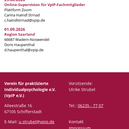
Online-Supervision für VpIP-Fachmitglieder
Plattform Zoom
Carina Haindl Strnad
c.haindlstrnad@vpip.de
01.09.2026
Region Saarland
66687 Wadern-Noswendel
Doris Haupenthal
d.haupenthal@vpip.de
Verein für praktizierte
Vorsitzende:
Individualpsychologie e.V.
Ulrike Strubel
(VpIP e.V.)
Alleestraße 16
Tel.:
06235 - 77 07
67105 Schifferstadt
E-Mail:
u.strubel@vpip.de
Kontakt
Impressum