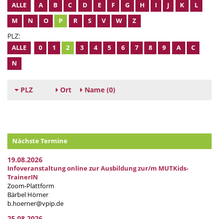
ALLE
A
B
C
D
E
F
G
H
I
J
K
L
M
N
O
P
R
S
V
W
Z
PLZ:
ALLE
0
1
2
3
4
5
6
7
8
9
A
C
N
PLZ
Ort
Name
(0)
Nächste Termine
19.08.2026
Infoveranstaltung online zur Ausbildung zur/m MUTKids-
TrainerIN
Zoom-Plattform
Bärbel Hörner
b.hoerner@vpip.de
25.08.2026