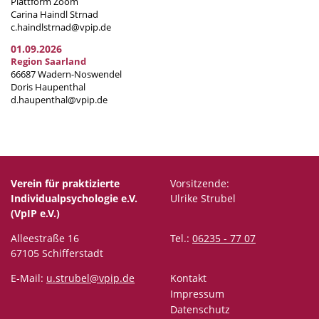
Plattform Zoom
Carina Haindl Strnad
c.haindlstrnad@vpip.de
01.09.2026
Region Saarland
66687 Wadern-Noswendel
Doris Haupenthal
d.haupenthal@vpip.de
Verein für praktizierte
Vorsitzende:
Individualpsychologie e.V.
Ulrike Strubel
(VpIP e.V.)
Alleestraße 16
Tel.:
06235 - 77 07
67105 Schifferstadt
E-Mail:
u.strubel@vpip.de
Kontakt
Impressum
Datenschutz