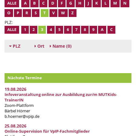
ALLE
A
B
C
D
F
G
H
J
K
L
M
N
O
P
R
S
T
V
W
Z
PLZ:
ALLE
1
2
3
4
5
6
7
8
9
A
C
PLZ
Ort
Name
(0)
Nächste Termine
19.08.2026
Infoveranstaltung online zur Ausbildung zur/m MUTKids-
TrainerIN
Zoom-Plattform
Bärbel Hörner
b.hoerner@vpip.de
25.08.2026
Online-Supervision für VpIP-Fachmitglieder