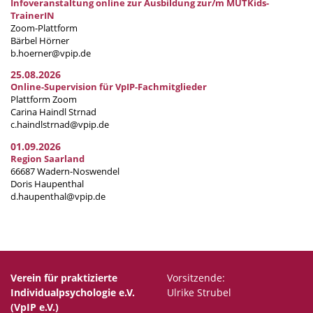
Infoveranstaltung online zur Ausbildung zur/m MUTKids-
TrainerIN
Zoom-Plattform
Bärbel Hörner
b.hoerner@vpip.de
25.08.2026
Online-Supervision für VpIP-Fachmitglieder
Plattform Zoom
Carina Haindl Strnad
c.haindlstrnad@vpip.de
01.09.2026
Region Saarland
66687 Wadern-Noswendel
Doris Haupenthal
d.haupenthal@vpip.de
Verein für praktizierte
Vorsitzende:
Individualpsychologie e.V.
Ulrike Strubel
(VpIP e.V.)