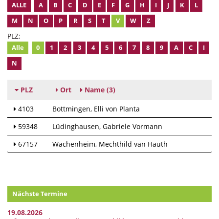
ALLE
A
B
C
D
E
F
G
H
I
J
K
L
M
N
O
P
R
S
T
V
W
Z
PLZ:
Alle
0
1
2
3
4
5
6
7
8
9
A
C
I
N
PLZ
Ort
Name
(3)
4103
Bottmingen
Elli von Planta
59348
Lüdinghausen
Gabriele Vormann
67157
Wachenheim
Mechthild van Hauth
Nächste Termine
19.08.2026