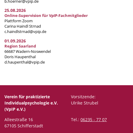
b.hoerner@vpip.de
25.08.2026
Online-Supervision für VpIP-Fachmitglieder
Plattform Zoom
Carina Haindl Strnad
c.haindlstrnad@vpip.de
01.09.2026
Region Saarland
66687 Wadern-Noswendel
Doris Haupenthal
d.haupenthal@vpip.de
Verein für praktizierte
Vorsitzende:
Individualpsychologie e.V.
Ulrike Strubel
(VpIP e.V.)
Alleestraße 16
Tel.:
06235 - 77 07
67105 Schifferstadt