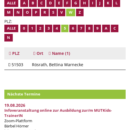
ALLE
A
B
C
D
E
F
G
H
I
J
K
L
M
N
O
P
R
S
V
W
Z
PLZ:
ALLE
0
1
2
3
4
5
6
7
8
9
A
C
N
PLZ
Ort
Name
(1)
51503
Rösrath
Bettina Warnecke
Nächste Termine
19.08.2026
Infoveranstaltung online zur Ausbildung zur/m MUTKids-
TrainerIN
Zoom-Plattform
Bärbel Hörner