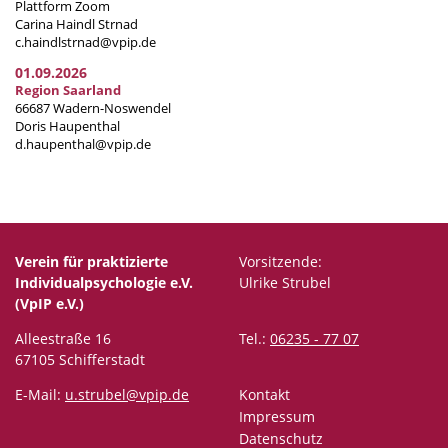
Plattform Zoom
Carina Haindl Strnad
c.haindlstrnad@vpip.de
01.09.2026
Region Saarland
66687 Wadern-Noswendel
Doris Haupenthal
d.haupenthal@vpip.de
Verein für praktizierte
Vorsitzende:
Individualpsychologie e.V.
Ulrike Strubel
(VpIP e.V.)
Alleestraße 16
Tel.:
06235 - 77 07
67105 Schifferstadt
E-Mail:
u.strubel@vpip.de
Kontakt
Impressum
Datenschutz