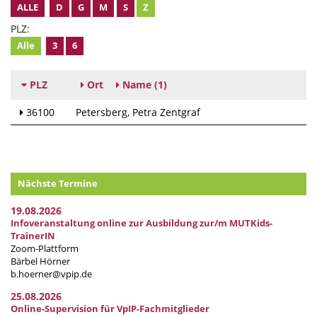
ALLE
D
G
M
S
Z
PLZ:
Alle
3
6
PLZ
Ort
Name
(1)
36100
Petersberg
Petra Zentgraf
Nächste Termine
19.08.2026
Infoveranstaltung online zur Ausbildung zur/m MUTKids-
TrainerIN
Zoom-Plattform
Bärbel Hörner
b.hoerner@vpip.de
25.08.2026
Online-Supervision für VpIP-Fachmitglieder