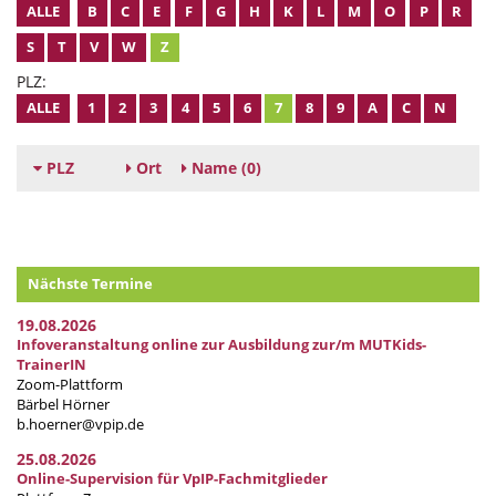
ALLE
B
C
E
F
G
H
K
L
M
O
P
R
S
T
V
W
Z
PLZ:
ALLE
1
2
3
4
5
6
7
8
9
A
C
N
PLZ
Ort
Name
(0)
Nächste Termine
19.08.2026
Infoveranstaltung online zur Ausbildung zur/m MUTKids-
TrainerIN
Zoom-Plattform
Bärbel Hörner
b.hoerner@vpip.de
25.08.2026
Online-Supervision für VpIP-Fachmitglieder