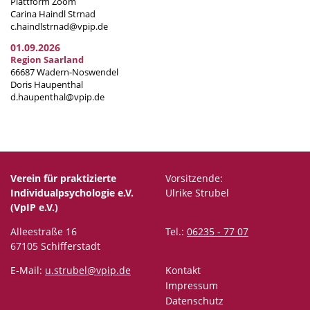
Plattform Zoom
Carina Haindl Strnad
c.haindlstrnad@vpip.de
01.09.2026
Region Saarland
66687 Wadern-Noswendel
Doris Haupenthal
d.haupenthal@vpip.de
Verein für praktizierte
Vorsitzende:
Individualpsychologie e.V.
Ulrike Strubel
(VpIP e.V.)
Alleestraße 16
Tel.:
06235 - 77 07
67105 Schifferstadt
E-Mail:
u.strubel@vpip.de
Kontakt
Impressum
Datenschutz