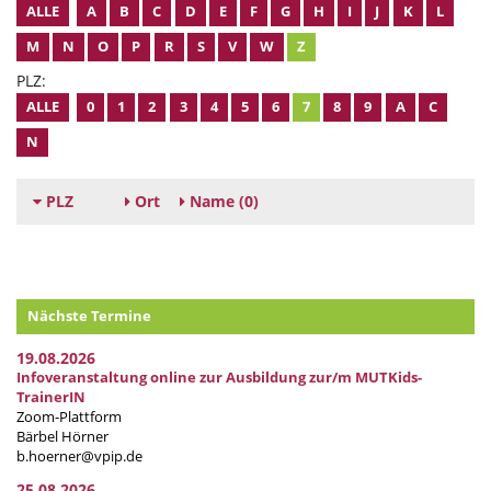
ALLE
A
B
C
D
E
F
G
H
I
J
K
L
M
N
O
P
R
S
V
W
Z
PLZ:
ALLE
0
1
2
3
4
5
6
7
8
9
A
C
N
PLZ
Ort
Name
(0)
Nächste Termine
19.08.2026
Infoveranstaltung online zur Ausbildung zur/m MUTKids-
TrainerIN
Zoom-Plattform
Bärbel Hörner
b.hoerner@vpip.de
25.08.2026