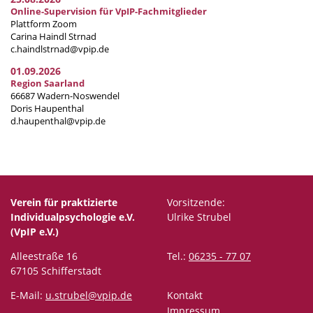
Online-Supervision für VpIP-Fachmitglieder
Plattform Zoom
Carina Haindl Strnad
c.haindlstrnad@vpip.de
01.09.2026
Region Saarland
66687 Wadern-Noswendel
Doris Haupenthal
d.haupenthal@vpip.de
Verein für praktizierte
Vorsitzende:
Individualpsychologie e.V.
Ulrike Strubel
(VpIP e.V.)
Alleestraße 16
Tel.:
06235 - 77 07
67105 Schifferstadt
E-Mail:
u.strubel@vpip.de
Kontakt
Impressum