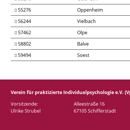
55276
Oppenheim
56244
Vielbach
57462
Olpe
58802
Balve
59494
Soest
Verein für praktizierte Individualpsychologie e.V. (Vp
Vorsitzende:
Alleestraße 16
Ulrike Strubel
67105 Schifferstadt