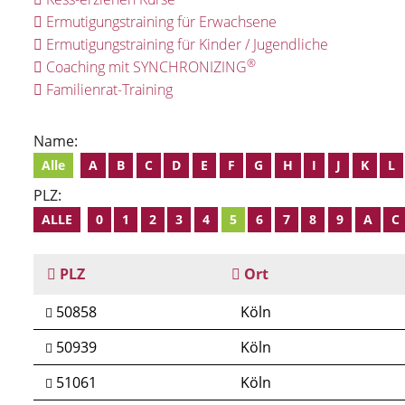
Ermutigungstraining für Erwachsene
Ermutigungstraining für Kinder / Jugendliche
®
Coaching mit SYNCHRONIZING
Familienrat-Training
Name:
Alle
A
B
C
D
E
F
G
H
I
J
K
L
PLZ:
ALLE
0
1
2
3
4
5
6
7
8
9
A
C
PLZ
Ort
50858
Köln
50939
Köln
51061
Köln