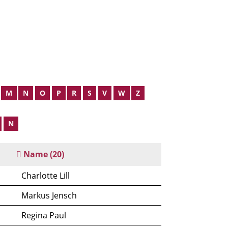
M
N
O
P
R
S
V
W
Z
N
Name
(20)
Charlotte Lill
Markus Jensch
Regina Paul