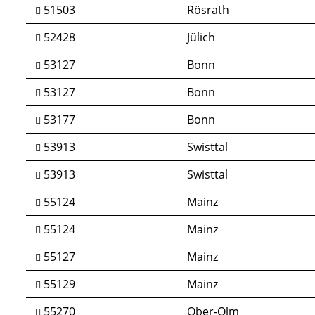
51503
Rösrath
52428
Jülich
53127
Bonn
53127
Bonn
53177
Bonn
53913
Swisttal
53913
Swisttal
55124
Mainz
55124
Mainz
55127
Mainz
55129
Mainz
55270
Ober-Olm