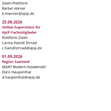
Zoom-Plattform
Bärbel Hörner
b.hoerner@vpip.de
25.08.2026
Online-Supervision für
VpIP-Fachmitglieder
Plattform Zoom
Carina Haindl Strnad
c.haindlstrnad@vpip.de
01.09.2026
Region Saarland
66687 Wadern-Noswendel
Doris Haupenthal
d.haupenthal@vpip.de