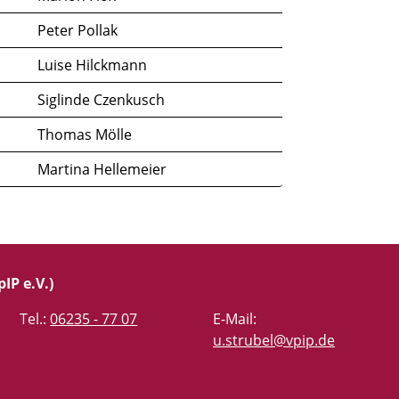
Peter Pollak
Luise Hilckmann
Siglinde Czenkusch
Thomas Mölle
Martina Hellemeier
IP e.V.)
Tel.:
06235 - 77 07
E-Mail:
u.strubel@vpip.de