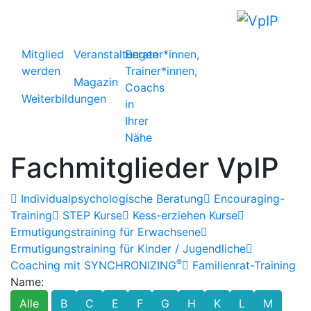
Mitglied
Veranstaltungen
Berater*innen,
werden
Trainer*innen,
Magazin
Coachs
Weiterbildungen
in
Ihrer
Nähe
Fachmitglieder VpIP
Individualpsychologische Beratung
Encouraging-
Training
STEP Kurse
Kess-erziehen Kurse
Ermutigungstraining für Erwachsene
Ermutigungstraining für Kinder / Jugendliche
®
Coaching mit SYNCHRONIZING
Familienrat-Training
Name:
Alle
B
C
E
F
G
H
K
L
M