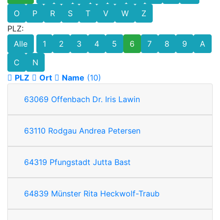
O
P
R
S
T
V
W
Z
PLZ:
Alle
1
2
3
4
5
6
7
8
9
A
C
N
PLZ
Ort
Name
(10)
63069
Offenbach
Dr. Iris Lawin
63110
Rodgau
Andrea Petersen
64319
Pfungstadt
Jutta Bast
64839
Münster
Rita Heckwolf-Traub