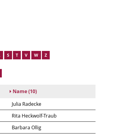
R
S
T
V
W
Z
Name
(10)
Julia Radecke
Rita Heckwolf-Traub
Barbara Ollig