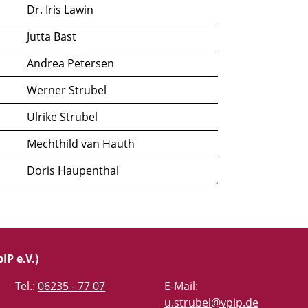
Dr. Iris Lawin
Jutta Bast
Andrea Petersen
Werner Strubel
Ulrike Strubel
Mechthild van Hauth
Doris Haupenthal
IP e.V.)
Tel.:
06235 - 77 07
E-Mail:
u.strubel@vpip.de