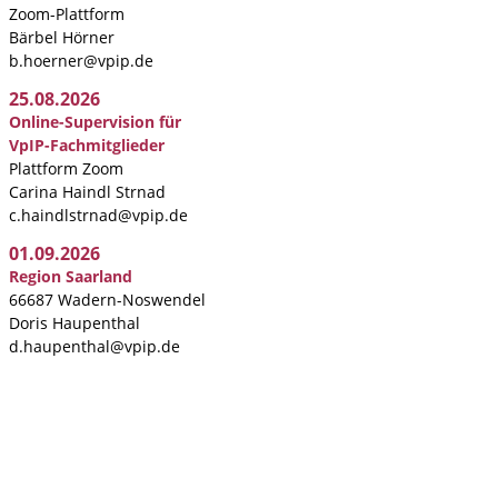
Zoom-Plattform
Bärbel Hörner
b.hoerner@vpip.de
25.08.2026
Online-Supervision für
VpIP-Fachmitglieder
Plattform Zoom
Carina Haindl Strnad
c.haindlstrnad@vpip.de
01.09.2026
Region Saarland
66687 Wadern-Noswendel
Doris Haupenthal
d.haupenthal@vpip.de