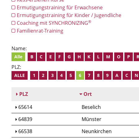
Ermutigungstraining für Erwachsene
Ermutigungstraining für Kinder / Jugendliche
®
Coaching mit SYNCHRONIZING
Familienrat-Training
Name:
Alle
B
C
E
F
G
H
K
L
M
O
P
PLZ:
ALLE
1
2
3
4
5
6
7
8
9
A
C
N
PLZ
Ort
65614
Beselich
64839
Münster
66538
Neunkirchen