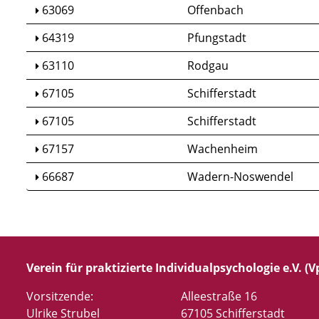
63069
Offenbach
64319
Pfungstadt
63110
Rodgau
67105
Schifferstadt
67105
Schifferstadt
67157
Wachenheim
66687
Wadern-Noswendel
Verein für praktizierte Individualpsychologie e.V. (Vp
Vorsitzende:
Alleestraße 16
Ulrike Strubel
67105 Schifferstadt