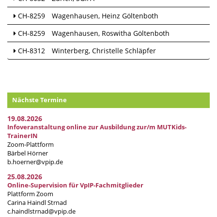
CH-8259
Wagenhausen
Heinz Göltenboth
CH-8259
Wagenhausen
Roswitha Göltenboth
CH-8312
Winterberg
Christelle Schläpfer
Nächste Termine
19.08.2026
Infoveranstaltung online zur Ausbildung zur/m MUTKids-
TrainerIN
Zoom-Plattform
Bärbel Hörner
b.hoerner@vpip.de
25.08.2026
Online-Supervision für VpIP-Fachmitglieder
Plattform Zoom
Carina Haindl Strnad
c.haindlstrnad@vpip.de