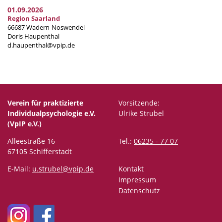
01.09.2026
Region Saarland
66687 Wadern-Noswendel
Doris Haupenthal
d.haupenthal@vpip.de
Verein für praktizierte
Vorsitzende:
Individualpsychologie e.V.
Ulrike Strubel
(VpIP e.V.)
Alleestraße 16
Tel.:
06235 - 77 07
67105 Schifferstadt
E-Mail:
u.strubel@vpip.de
Kontakt
Impressum
Datenschutz