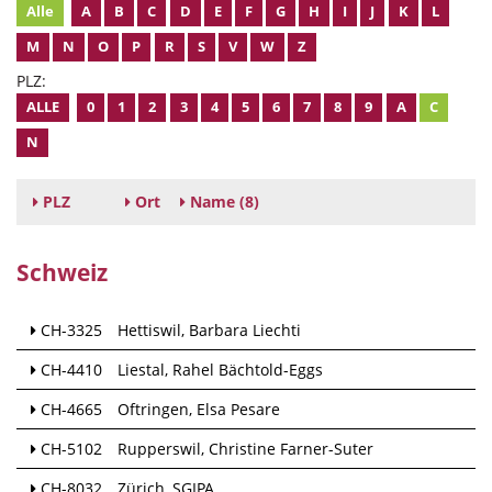
Alle
A
B
C
D
E
F
G
H
I
J
K
L
M
N
O
P
R
S
V
W
Z
PLZ:
ALLE
0
1
2
3
4
5
6
7
8
9
A
C
N
PLZ
Ort
Name
(8)
Schweiz
CH-3325
Hettiswil
Barbara Liechti
CH-4410
Liestal
Rahel Bächtold-Eggs
CH-4665
Oftringen
Elsa Pesare
CH-5102
Rupperswil
Christine Farner-Suter
CH-8032
Zürich
SGIPA