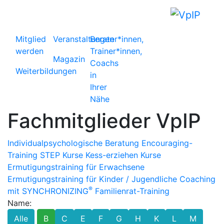
Mitglied
Veranstaltungen
Berater*innen,
werden
Trainer*innen,
Magazin
Coachs
Weiterbildungen
in
Ihrer
Nähe
Fachmitglieder VpIP
Individualpsychologische Beratung
Encouraging-
Training
STEP Kurse
Kess-erziehen Kurse
Ermutigungstraining für Erwachsene
Ermutigungstraining für Kinder / Jugendliche
Coaching
®
mit SYNCHRONIZING
Familienrat-Training
Name:
Alle
B
C
E
F
G
H
K
L
M