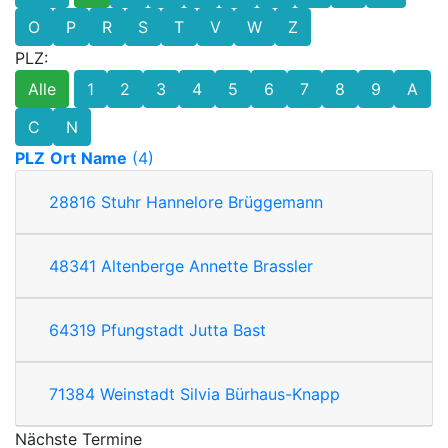
O
P
R
S
T
V
W
Z
PLZ:
Alle
1
2
3
4
5
6
7
8
9
A
C
N
PLZ
Ort
Name
(4)
28816
Stuhr
Hannelore Brüggemann
48341
Altenberge
Annette Brassler
64319
Pfungstadt
Jutta Bast
71384
Weinstadt
Silvia Bürhaus-Knapp
Nächste Termine