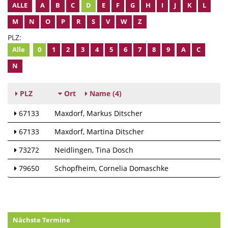
ALLE
A
B
C
D
E
F
G
H
I
J
K
L
M
N
O
P
R
S
V
W
Z
PLZ:
Alle
0
1
2
3
4
5
6
7
8
9
A
C
N
PLZ
Ort
Name
(4)
67133
Maxdorf
Markus Ditscher
67133
Maxdorf
Martina Ditscher
73272
Neidlingen
Tina Dosch
79650
Schopfheim
Cornelia Domaschke
Nächste Termine