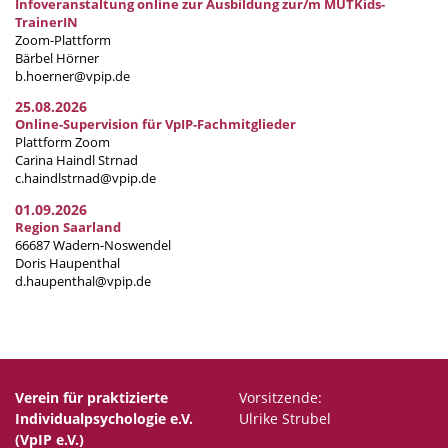
Infoveranstaltung online zur Ausbildung zur/m MUTKids-
TrainerIN
Zoom-Plattform
Bärbel Hörner
b.hoerner@vpip.de
25.08.2026
Online-Supervision für VpIP-Fachmitglieder
Plattform Zoom
Carina Haindl Strnad
c.haindlstrnad@vpip.de
01.09.2026
Region Saarland
66687 Wadern-Noswendel
Doris Haupenthal
d.haupenthal@vpip.de
Verein für praktizierte
Vorsitzende:
Individualpsychologie e.V.
Ulrike Strubel
(VpIP e.V.)