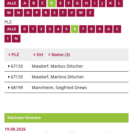
ALLE
A
B
C
D
E
F
G
H
I
J
K
L
M
N
O
P
R
S
T
V
W
Z
PLZ:
ALLE
0
1
2
3
4
5
6
7
8
9
A
C
I
N
PLZ
Ort
Name
(3)
67133
Maxdorf
Markus Ditscher
67133
Maxdorf
Martina Ditscher
68199
Mannheim
Siegfried Drews
Nächste Termine
19.08.2026