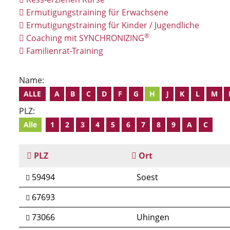
Ermutigungstraining für Erwachsene
Ermutigungstraining für Kinder / Jugendliche
®
Coaching mit SYNCHRONIZING
Familienrat-Training
Name:
ALLE
A
B
C
D
F
G
H
J
K
L
M
PLZ:
Alle
1
2
3
4
5
6
7
8
9
A
C
PLZ
Ort
59494
Soest
67693
73066
Uhingen