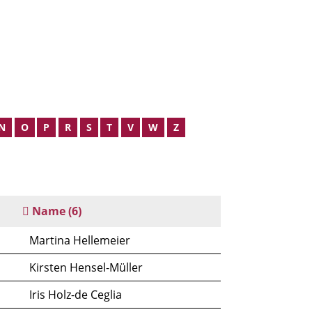
N
O
P
R
S
T
V
W
Z
Name
(6)
Martina Hellemeier
Kirsten Hensel-Müller
Iris Holz-de Ceglia