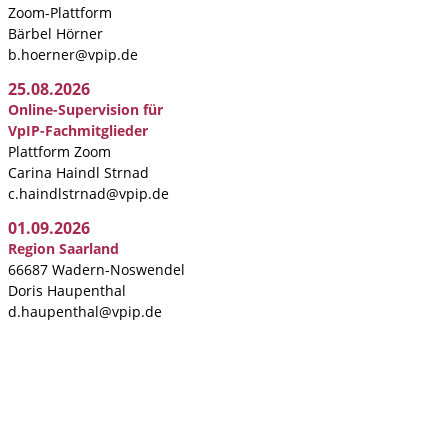
Zoom-Plattform
Bärbel Hörner
b.hoerner@vpip.de
25.08.2026
Online-Supervision für
VpIP-Fachmitglieder
Plattform Zoom
Carina Haindl Strnad
c.haindlstrnad@vpip.de
01.09.2026
Region Saarland
66687 Wadern-Noswendel
Doris Haupenthal
d.haupenthal@vpip.de