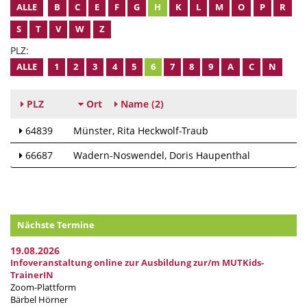
ALLE
B
C
E
F
G
H
K
L
M
O
P
R
S
T
V
W
Z
PLZ:
ALLE
1
2
3
4
5
6
7
8
9
A
C
N
PLZ
Ort
Name
(2)
64839
Münster
Rita Heckwolf-Traub
66687
Wadern-Noswendel
Doris Haupenthal
Nächste Termine
19.08.2026
Infoveranstaltung online zur Ausbildung zur/m MUTKids-
TrainerIN
Zoom-Plattform
Bärbel Hörner