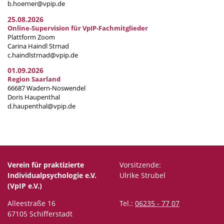
b.hoerner@vpip.de
25.08.2026
Online-Supervision für VpIP-Fachmitglieder
Plattform Zoom
Carina Haindl Strnad
c.haindlstrnad@vpip.de
01.09.2026
Region Saarland
66687 Wadern-Noswendel
Doris Haupenthal
d.haupenthal@vpip.de
Verein für praktizierte
Vorsitzende:
Individualpsychologie e.V.
Ulrike Strubel
(VpIP e.V.)
Alleestraße 16
Tel.:
06235 - 77 07
67105 Schifferstadt