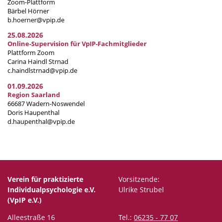
Zoom-Plattform
Bärbel Hörner
b.hoerner@vpip.de
25.08.2026
Online-Supervision für VpIP-Fachmitglieder
Plattform Zoom
Carina Haindl Strnad
c.haindlstrnad@vpip.de
01.09.2026
Region Saarland
66687 Wadern-Noswendel
Doris Haupenthal
d.haupenthal@vpip.de
Verein für praktizierte
Vorsitzende:
Individualpsychologie e.V.
Ulrike Strubel
(VpIP e.V.)
Alleestraße 16
Tel.:
06235 - 77 07