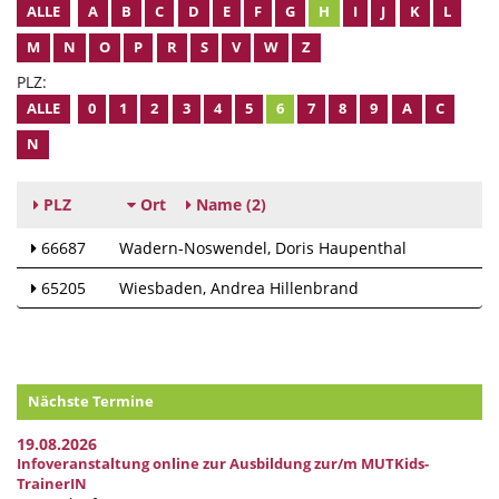
ALLE
A
B
C
D
E
F
G
H
I
J
K
L
M
N
O
P
R
S
V
W
Z
PLZ:
ALLE
0
1
2
3
4
5
6
7
8
9
A
C
N
PLZ
Ort
Name
(2)
66687
Wadern-Noswendel
Doris Haupenthal
65205
Wiesbaden
Andrea Hillenbrand
Nächste Termine
19.08.2026
Infoveranstaltung online zur Ausbildung zur/m MUTKids-
TrainerIN