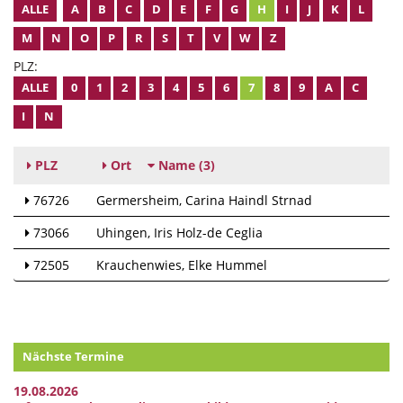
ALLE
A
B
C
D
E
F
G
H
I
J
K
L
M
N
O
P
R
S
T
V
W
Z
PLZ:
ALLE
0
1
2
3
4
5
6
7
8
9
A
C
I
N
PLZ
Ort
Name
(3)
76726
Germersheim
Carina Haindl Strnad
73066
Uhingen
Iris Holz-de Ceglia
72505
Krauchenwies
Elke Hummel
Nächste Termine
19.08.2026