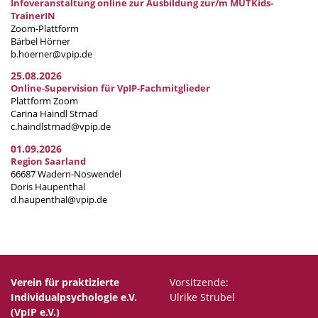
Infoveranstaltung online zur Ausbildung zur/m MUTKids-
TrainerIN
Zoom-Plattform
Bärbel Hörner
b.hoerner@vpip.de
25.08.2026
Online-Supervision für VpIP-Fachmitglieder
Plattform Zoom
Carina Haindl Strnad
c.haindlstrnad@vpip.de
01.09.2026
Region Saarland
66687 Wadern-Noswendel
Doris Haupenthal
d.haupenthal@vpip.de
Verein für praktizierte
Vorsitzende:
Individualpsychologie e.V.
Ulrike Strubel
(VpIP e.V.)