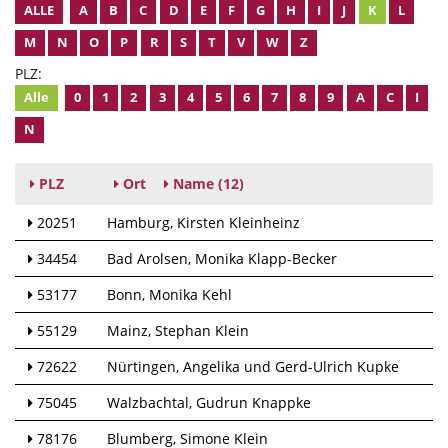
ALLE
A
B
C
D
E
F
G
H
I
J
K
L
M
N
O
P
R
S
T
V
W
Z
PLZ:
Alle
0
1
2
3
4
5
6
7
8
9
A
C
I
N
PLZ
Ort
Name
(12)
20251
Hamburg
Kirsten Kleinheinz
34454
Bad Arolsen
Monika Klapp-Becker
53177
Bonn
Monika Kehl
55129
Mainz
Stephan Klein
72622
Nürtingen
Angelika und Gerd-Ulrich Kupke
75045
Walzbachtal
Gudrun Knappke
78176
Blumberg
Simone Klein