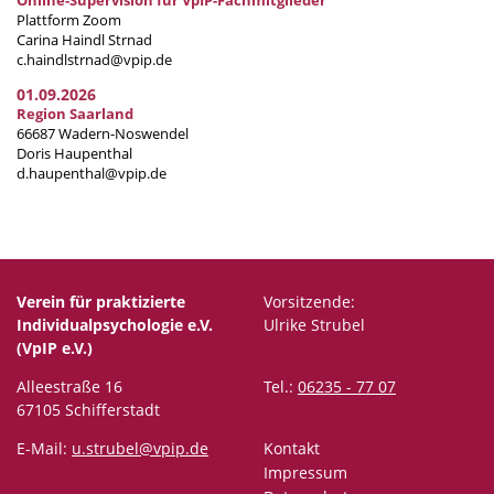
Online-Supervision für VpIP-Fachmitglieder
Plattform Zoom
Carina Haindl Strnad
c.haindlstrnad@vpip.de
01.09.2026
Region Saarland
66687 Wadern-Noswendel
Doris Haupenthal
d.haupenthal@vpip.de
Verein für praktizierte
Vorsitzende:
Individualpsychologie e.V.
Ulrike Strubel
(VpIP e.V.)
Alleestraße 16
Tel.:
06235 - 77 07
67105 Schifferstadt
E-Mail:
u.strubel@vpip.de
Kontakt
Impressum