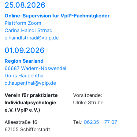
25.08.2026
Online-Supervision für VpIP-Fachmitglieder
Plattform Zoom
Carina Haindl Strnad
c.haindlstrnad@vpip.de
01.09.2026
Region Saarland
66687 Wadern-Noswendel
Doris Haupenthal
d.haupenthal@vpip.de
Verein für praktizierte
Vorsitzende:
Individualpsychologie
Ulrike Strubel
e.V. (VpIP e.V.)
Alleestraße 16
Tel.:
06235 - 77 07
67105 Schifferstadt