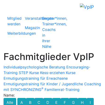
Mitglied
Veranstaltungen
Berater*innen,
werden
Trainer*innen,
Magazin
Coachs
Weiterbildungen
in
Ihrer
Nähe
Fachmitglieder VpIP
Individualpsychologische Beratung
Encouraging-
Training
STEP Kurse
Kess-erziehen Kurse
Ermutigungstraining für Erwachsene
Ermutigungstraining für Kinder / Jugendliche
Coaching
®
mit SYNCHRONIZING
Familienrat-Training
Name:
Alle
A
B
C
D
E
F
G
H
I