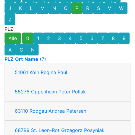
J
K
L
M
N
O
P
R
S
V
W
Z
PLZ:
Alle
0
1
2
3
4
5
6
7
8
9
A
C
N
PLZ
Ort
Name
(7)
51061
Köln
Regina Paul
55276
Oppenheim
Peter Pollak
63110
Rodgau
Andrea Petersen
68789
St. Leon-Rot
Grzegorz Posyniak