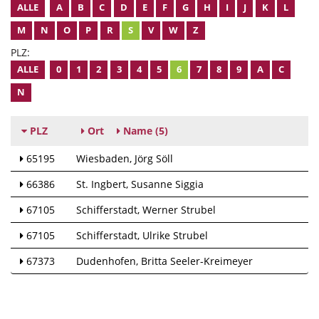
ALLE
A
B
C
D
E
F
G
H
I
J
K
L
M
N
O
P
R
S
V
W
Z
PLZ:
ALLE
0
1
2
3
4
5
6
7
8
9
A
C
N
PLZ
Ort
Name
(5)
65195
Wiesbaden
Jörg Söll
66386
St. Ingbert
Susanne Siggia
67105
Schifferstadt
Werner Strubel
67105
Schifferstadt
Ulrike Strubel
67373
Dudenhofen
Britta Seeler-Kreimeyer