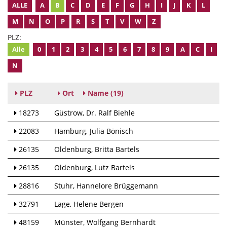
ALLE
A
B
C
D
E
F
G
H
I
J
K
L
M
N
O
P
R
S
T
V
W
Z
PLZ:
Alle
0
1
2
3
4
5
6
7
8
9
A
C
I
N
PLZ
Ort
Name
(19)
18273
Güstrow
Dr. Ralf Biehle
22083
Hamburg
Julia Bönisch
26135
Oldenburg
Britta Bartels
26135
Oldenburg
Lutz Bartels
28816
Stuhr
Hannelore Brüggemann
32791
Lage
Helene Bergen
48159
Münster
Wolfgang Bernhardt