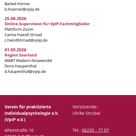
Bärbel Hörner
b.hoerner@vpip.de
25.08.2026
Online-Supervision für VpIP-Fachmitglieder
Plattform Zoom
Carina Haindl Strnad
c.haindlstrnad@vpip.de
01.09.2026
Region Saarland
66687 Wadern-Noswendel
Doris Haupenthal
d.haupenthal@vpip.de
Verein für praktizierte
Vorsitzende:
Individualpsychologie e.V.
Ulrike Strubel
(VpIP e.V.)
Alleestraße 16
Tel.:
06235 - 77 07