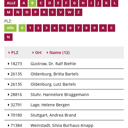
ALLE
A
B
C
D
E
F
G
H
I
J
K
L
M
N
O
P
R
S
V
W
Z
PLZ:
Alle
0
1
2
3
4
5
6
7
8
9
A
C
N
PLZ
Ort
Name
(12)
18273
Güstrow
Dr. Ralf Biehle
26135
Oldenburg
Britta Bartels
26135
Oldenburg
Lutz Bartels
28816
Stuhr
Hannelore Brüggemann
32791
Lage
Helene Bergen
70180
Stuttgart
Andrea Brand
71384
Weinstadt
Silvia Bürhaus-Knapp