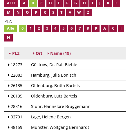
ALLE
A
B
C
D
E
F
G
H
I
J
K
L
M
N
O
P
R
S
T
V
W
Z
PLZ:
Alle
0
1
2
3
4
5
6
7
8
9
A
C
I
N
PLZ
Ort
Name
(19)
18273
Güstrow
Dr. Ralf Biehle
22083
Hamburg
Julia Bönisch
26135
Oldenburg
Britta Bartels
26135
Oldenburg
Lutz Bartels
28816
Stuhr
Hannelore Brüggemann
32791
Lage
Helene Bergen
48159
Münster
Wolfgang Bernhardt