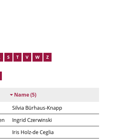
R
S
T
V
W
Z
Name
(5)
Silvia Bürhaus-Knapp
en
Ingrid Czerwinski
Iris Holz-de Ceglia