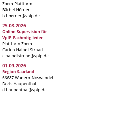
Zoom-Plattform
Bärbel Hörner
b.hoerner@vpip.de
25.08.2026
Online-Supervision für
VpIP-Fachmitglieder
Plattform Zoom
Carina Haindl Strnad
c.haindlstrnad@vpip.de
01.09.2026
Region Saarland
66687 Wadern-Noswendel
Doris Haupenthal
d.haupenthal@vpip.de