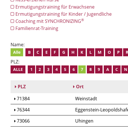
Ermutigungstraining für Erwachsene
Ermutigungstraining für Kinder / Jugendliche
®
Coaching mit SYNCHRONIZING
Familienrat-Training
Name:
Alle
B
C
E
F
G
H
K
L
M
O
P
PLZ:
ALLE
1
2
3
4
5
6
7
8
9
A
C
N
PLZ
Ort
71384
Weinstadt
76344
Eggenstein-Leopoldshaf
73066
Uhingen