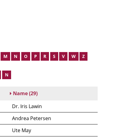
M
N
O
P
R
S
V
W
Z
N
Name
(29)
Dr. Iris Lawin
Andrea Petersen
Ute May