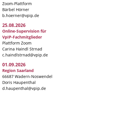
Zoom-Plattform
Bärbel Hörner
b.hoerner@vpip.de
25.08.2026
Online-Supervision für
VpIP-Fachmitglieder
Plattform Zoom
Carina Haindl Strnad
c.haindlstrnad@vpip.de
01.09.2026
Region Saarland
66687 Wadern-Noswendel
Doris Haupenthal
d.haupenthal@vpip.de