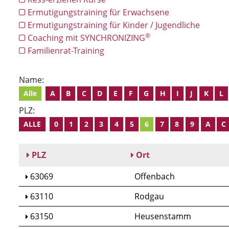
Ermutigungstraining für Erwachsene
Ermutigungstraining für Kinder / Jugendliche
®
Coaching mit SYNCHRONIZING
Familienrat-Training
Name:
Alle
A
B
C
D
E
F
G
H
I
J
K
L
PLZ:
ALLE
0
1
2
3
4
5
6
7
8
9
A
C
PLZ
Ort
63069
Offenbach
63110
Rodgau
63150
Heusenstamm