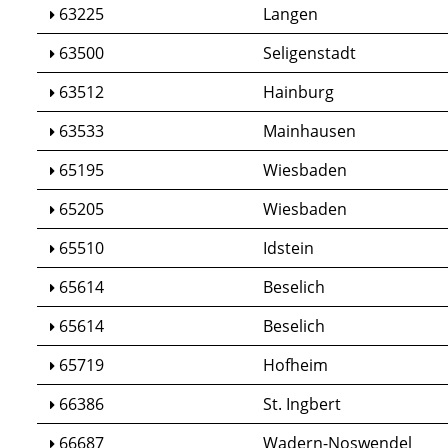
63225
Langen
63500
Seligenstadt
63512
Hainburg
63533
Mainhausen
65195
Wiesbaden
65205
Wiesbaden
65510
Idstein
65614
Beselich
65614
Beselich
65719
Hofheim
66386
St. Ingbert
66687
Wadern-Noswendel