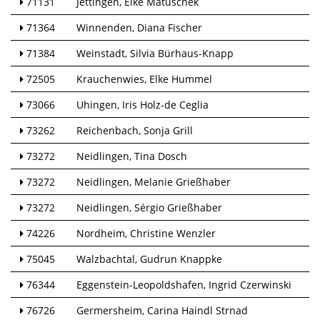
71131
Jettingen
Elke Matuschek
71364
Winnenden
Diana Fischer
71384
Weinstadt
Silvia Bürhaus-Knapp
72505
Krauchenwies
Elke Hummel
73066
Uhingen
Iris Holz-de Ceglia
73262
Reichenbach
Sonja Grill
73272
Neidlingen
Tina Dosch
73272
Neidlingen
Melanie Grießhaber
73272
Neidlingen
Sérgio Grießhaber
74226
Nordheim
Christine Wenzler
75045
Walzbachtal
Gudrun Knappke
76344
Eggenstein-Leopoldshafen
Ingrid Czerwinski
76726
Germersheim
Carina Haindl Strnad