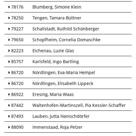
78176
Blumberg
Simone Klein
78250
Tengen
Tamara Büttner
79227
Schallstadt
Ruthild Schönberger
79650
Schopfheim
Cornelia Domaschke
82223
Eichenau
Luzie Glas
85757
Karlsfeld
Ingo Bartling
86720
Nördlingen
Eva-Maria Hempel
86720
Nördlingen
Elisabeth Lippeck
86922
Eresing
Maria Waas
87442
Waltenhofen-Martinszell
Pia Kessler-Schaffer
87493
Lauben
Jutta Hanischdörfer
88090
Immenstaad
Roja Pelzer