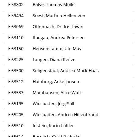
58802
Balve
Thomas Mölle
59494
Soest
Martina Hellemeier
63069
Offenbach
Dr. Iris Lawin
63110
Rodgau
Andrea Petersen
63150
Heusenstamm
Ute May
63225
Langen
Diana Reitze
63500
Seligenstadt
Andrea Mock-Haas
63512
Hainburg
Anke Jansen
63533
Mainhausen
Alice Wulf
65195
Wiesbaden
Jörg Söll
65205
Wiesbaden
Andrea Hillenbrand
65510
Idstein
Karin Löffler
65614
Beselich
Gerd Radecke