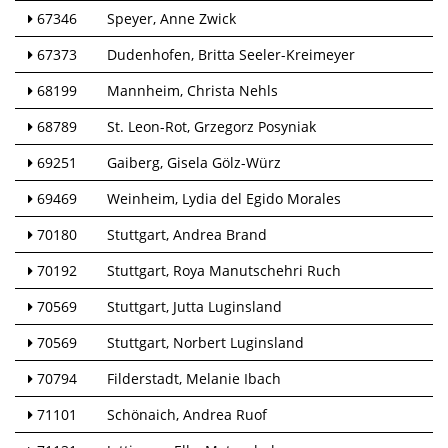
67346
Speyer
Anne Zwick
67373
Dudenhofen
Britta Seeler-Kreimeyer
68199
Mannheim
Christa Nehls
68789
St. Leon-Rot
Grzegorz Posyniak
69251
Gaiberg
Gisela Gölz-Würz
69469
Weinheim
Lydia del Egido Morales
70180
Stuttgart
Andrea Brand
70192
Stuttgart
Roya Manutschehri Ruch
70569
Stuttgart
Jutta Luginsland
70569
Stuttgart
Norbert Luginsland
70794
Filderstadt
Melanie Ibach
71101
Schönaich
Andrea Ruof