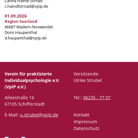
Carina Haindl Strnad
c.haindlstrnad@vpip.de
01.09.2026
Region Saarland
66687 Wadern-Noswendel
Doris Haupenthal
d.haupenthal@vpip.de
Verein für praktizierte
Vorsitzende:
Individualpsychologie e.V.
Ulrike Strubel
(VpIP e.V.)
Alleestraße 16
Tel.:
06235 - 77 07
67105 Schifferstadt
E-Mail:
u.strubel@vpip.de
Kontakt
Impressum
Datenschutz