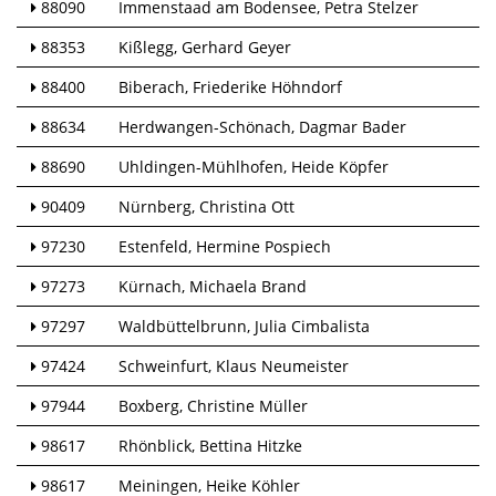
88090
Immenstaad am Bodensee
Petra Stelzer
88353
Kißlegg
Gerhard Geyer
88400
Biberach
Friederike Höhndorf
88634
Herdwangen-Schönach
Dagmar Bader
88690
Uhldingen-Mühlhofen
Heide Köpfer
90409
Nürnberg
Christina Ott
97230
Estenfeld
Hermine Pospiech
97273
Kürnach
Michaela Brand
97297
Waldbüttelbrunn
Julia Cimbalista
97424
Schweinfurt
Klaus Neumeister
97944
Boxberg
Christine Müller
98617
Rhönblick
Bettina Hitzke
98617
Meiningen
Heike Köhler