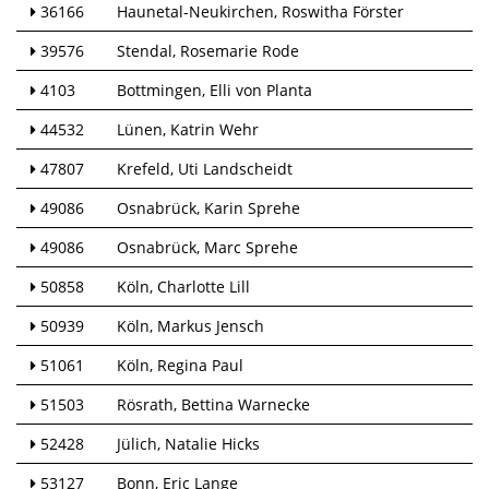
36166
Haunetal-Neukirchen
Roswitha Förster
39576
Stendal
Rosemarie Rode
4103
Bottmingen
Elli von Planta
44532
Lünen
Katrin Wehr
47807
Krefeld
Uti Landscheidt
49086
Osnabrück
Karin Sprehe
49086
Osnabrück
Marc Sprehe
50858
Köln
Charlotte Lill
50939
Köln
Markus Jensch
51061
Köln
Regina Paul
51503
Rösrath
Bettina Warnecke
52428
Jülich
Natalie Hicks
53127
Bonn
Eric Lange