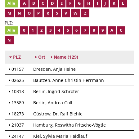
Alle
A
B
C
D
E
F
G
H
I
J
K
L
M
N
O
P
R
S
V
W
Z
PLZ:
Alle
0
1
2
3
4
5
6
7
8
9
A
C
N
PLZ
Ort
Name
(129)
01157
Dresden
Anja Heine
02625
Bautzen
Anne-Christin Herrmann
10318
Berlin
Ingrid Schröter
13589
Berlin
Andrea Goll
18273
Güstrow
Dr. Ralf Biehle
21037
Hamburg
Roswitha Fritsche-Vögtle
24147
Kiel
Sylvia Maria Haidlauf